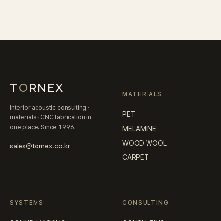
T
O
RNEX
MATERIALS
Interior acoustic consulting ·
PET
materials · CNC fabrication in
one place. Since 1996.
MELAMINE
WOOD WOOL
sales@tornex.co.kr
CARPET
SYSTEMS
CONSULTING