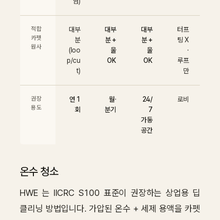
염)
적합
대부
대부
대부
터프
카펫
분
분 +
분 +
팅 X
원사
(loo
울
울
·
p/cu
OK
OK
루프
t)
만
권장
연 1
월·
24/
로비
용도
회
분기
7
가동
공간
온수 청소
HWE 는 IICRC S100 표준이 권장하는 상업용 딥
클리닝 방법입니다. 가압된 온수 + 세제 용액을 카펫