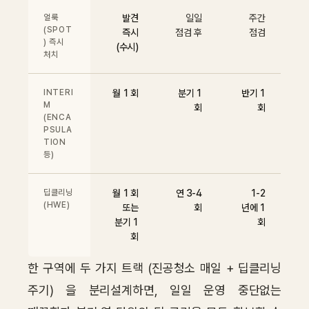
얼룩
발견
일일
주간
(SPOT
즉시
점검 후
점검
) 즉시
(수시)
처치
INTERI
월 1 회
분기 1
반기 1
M
회
회
(ENCA
PSULA
TION
등)
딥클리닝
월 1 회
연 3-4
1-2
(HWE)
또는
회
년에 1
분기 1
회
회
한 구역에 두 가지 트랙 (진공청소 매일 + 딥클리닝
주기) 을 분리설계하면, 일일 운영 중단없는