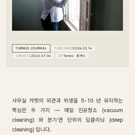
IN STOCK
CARPET
PET
Consulting
TORNEX
JOURNAL
PUBLISHED
2024.02.14
UPDATED
2026.07.04
BY
Tornex
· 토넥스
Case Study
Journal
News
사무실 카펫의 외관과 위생을 5-10 년 유지하는
Resources
핵심은 두 가지 — 매일 진공청소 (vacuum
cleaning) 와 분기·연 단위의 딥클리닝 (deep
About
cleaning) 입니다.