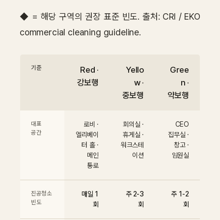
◆ = 해당 구역의 권장 표준 빈도. 출처: CRI / EKO
commercial cleaning guideline.
기준
Red ·
Yello
Gree
강보행
w ·
n ·
중보행
약보행
대표
로비 ·
회의실 ·
CEO
공간
엘리베이
휴게실 ·
집무실 ·
터 홀 ·
워크스테
창고 ·
메인
이션
임원실
통로
진공청소
매일 1
주 2-3
주 1-2
빈도
회
회
회