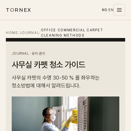
T
O
RNEX
KO
/
EN
OFFICE COMMERCIAL CARPET
Products
HOME
/
JOURNAL
/
CLEANING METHODS
MATERIALS
PET
JOURNAL · 유지·관리
사무실 카펫 청소 가이드
MELAMINE
WOOD WOOL
사무실 카펫의 수명 30-50 % 를 좌우하는
청소방법에 대해서 알려드립니다.
CARPET
SYSTEMS
SOUND MASKING
Stocks