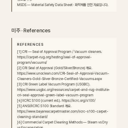
MSDS — Material Safety Data Sheet · 화학제품 안전 자료입니다.
미주 · References
REFERENCES
[1] CRI — Seal of Approval Program / Vacuum cleaners. 
https://carpet-rug.org/testing/seal-of-approval-
program/vacuums/

[2] CRI Seal of Approval (Gold/Silver/Bronze) 개요. 
https://www.unoclean.com/CRI-Seal-of-Approval-Vacuum-
Cleaners-Gold-Silver-Bronze-Certified-Vacuums.aspx

[3] CRI Green Label Vacuum Program (USGBC). 
https://www.usgbc.org/resources/carpet-and-rug-institute-
cri-seal-approval-green-label-vacuum-program

[4] IICRC S100 (current ed.). https://iicrc.org/s100/

[5] ANSI/IICRC S100 Standard 개요. 
https://www.bayareacarpetmaster.com/iicrc-s100-carpet-
cleaning-standard/

[6] Commercial Carpet Cleaning Methods — Steam vs Dry 
vs Encapsulation. 