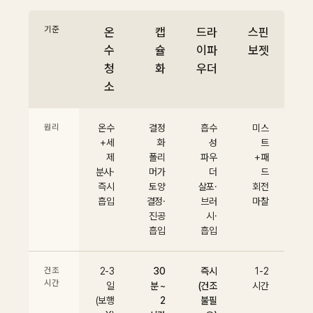
기준
온
캡
드라
스핀
수
슐
이파
보젯
청
화
우더
소
원리
온수
결정
흡수
미스
+세
화
성
트
제
폴리
파우
+패
분사·
머가
더
드
즉시
토양
살포·
회전
흡입
결정·
브러
마찰
진공
시·
흡입
흡입
건조
2-3
30
즉시
1-2
시간
일
분 ~
(건조
시간
(보행
2
불필