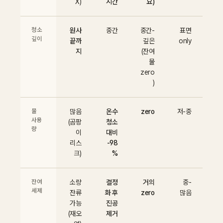
X)
시간
요)
청소
원사
중간
중간-
표면
깊이
끝까
깊은
only
지
(잔여
물
zero
)
물
많음
온수
zero
저-중
사용
(곰팡
청소
량
이
대비
리스
-98
크)
%
잔여
소량
결정
거의
중-
세제
잔류
화 후
zero
많음
가능
진공
(재오
제거