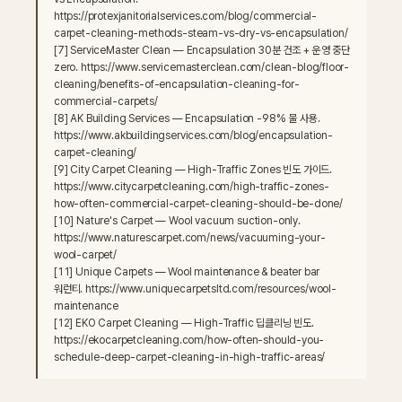
https://protexjanitorialservices.com/blog/commercial-
carpet-cleaning-methods-steam-vs-dry-vs-encapsulation/

[7] ServiceMaster Clean — Encapsulation 30분 건조 + 운영 중단 
zero. https://www.servicemasterclean.com/clean-blog/floor-
cleaning/benefits-of-encapsulation-cleaning-for-
commercial-carpets/

[8] AK Building Services — Encapsulation -98% 물 사용. 
https://www.akbuildingservices.com/blog/encapsulation-
carpet-cleaning/

[9] City Carpet Cleaning — High-Traffic Zones 빈도 가이드. 
https://www.citycarpetcleaning.com/high-traffic-zones-
how-often-commercial-carpet-cleaning-should-be-done/

[10] Nature's Carpet — Wool vacuum suction-only. 
https://www.naturescarpet.com/news/vacuuming-your-
wool-carpet/

[11] Unique Carpets — Wool maintenance & beater bar 
워런티. https://www.uniquecarpetsltd.com/resources/wool-
maintenance

[12] EKO Carpet Cleaning — High-Traffic 딥클리닝 빈도. 
https://ekocarpetcleaning.com/how-often-should-you-
schedule-deep-carpet-cleaning-in-high-traffic-areas/