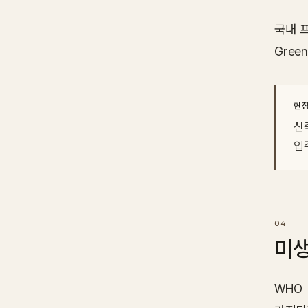
국내 
Green
현장
신
입
미생
WHO 