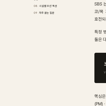
SBS 
시설별 우선 액션
코/목
자주 묻는 질문
호전되
특정 
둘은 다
V
핵심은 
(PM)