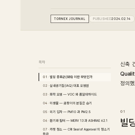
TORNEX
JOURNAL
PUBLISHED
2024.02.14
목차
신축 
Qualit
빌딩 증후군(SBS) 이란 무엇인가
정의했
실내공기질(IAQ) 대표 오염원
화학 오염 — VOC 와 폼알데하이드
미생물 — 곰팡이의 본질은 습기
외기 입자 — PM10 과 PM2.5
빌딩
환기와 필터 — MERV 13 과 ASHRAE 62.1
카펫 청소 — CRI Seal of Approval 의 청소기
등급