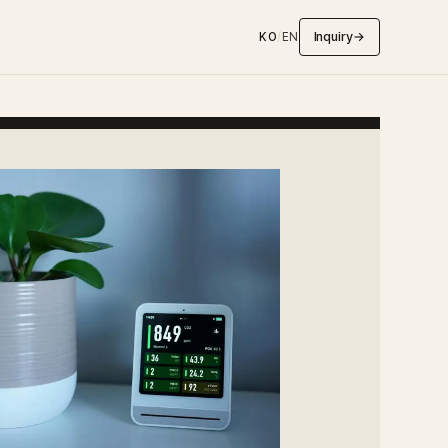
Inquiry
→
KO
/
EN