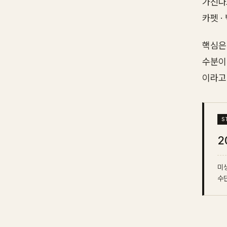
가진다
카펫 ·
핵심은
수분이
이라고
2
미생
수단