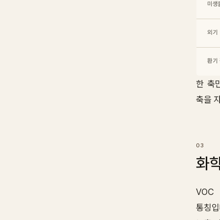
미생물
외기 
환기 
한 축
축을 
화학
VOC 
통칭입니