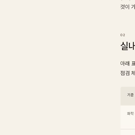
것이 
실내
아래 
점검 
기준
화학 