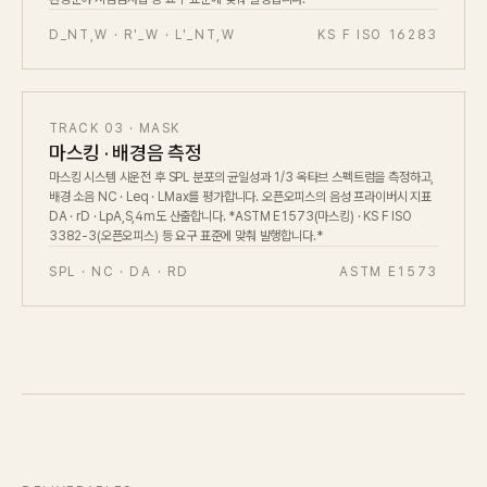
D_NT,W · R'_W · L'_NT,W
KS F ISO 16283
TRACK 03 · MASK
마스킹 · 배경음 측정
마스킹 시스템 시운전 후 SPL 분포의 균일성과 1/3 옥타브 스펙트럼을 측정하고,
배경 소음 NC · Leq · LMax를 평가합니다. 오픈오피스의 음성 프라이버시 지표
DA · rD · LpA,S,4m도 산출합니다. *ASTM E1573(마스킹) · KS F ISO
3382-3(오픈오피스) 등 요구 표준에 맞춰 발행합니다.*
SPL · NC · DA · RD
ASTM E1573