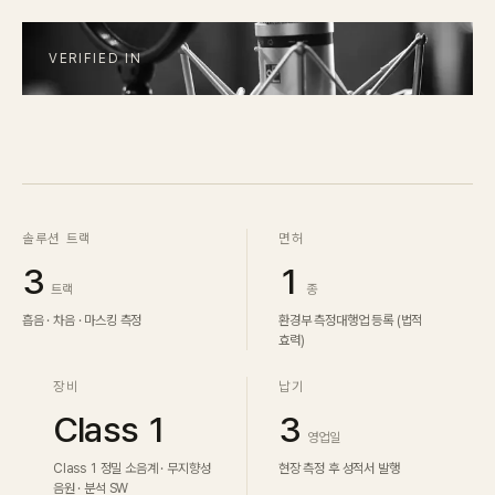
IN STOCK
CARPET
PET
Consulting
Case Study
솔루션 트랙
면허
3
1
Journal
트랙
종
흡음 · 차음 · 마스킹 측정
환경부 측정대행업 등록 (법적
News
효력)
장비
납기
Resources
Class 1
3
영업일
About
Class 1 정밀 소음계 · 무지향성
현장 측정 후 성적서 발행
음원 · 분석 SW