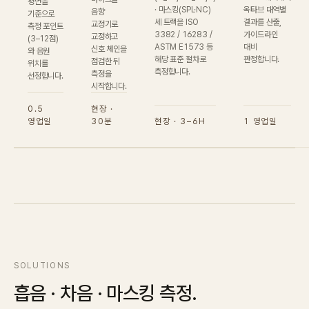
평면을
· 마스킹(SPL·NC)
옥타브 대역별
음향
기준으로
세 트랙을 ISO
결과를 산출,
교정기로
측정 포인트
3382 / 16283 /
가이드라인
교정하고
(3–12점)
ASTM E1573 등
대비
신호 체인을
와 음원
해당 표준 절차로
판정합니다.
점검한 뒤
위치를
측정합니다.
측정을
선정합니다.
시작합니다.
0.5
현장 ·
영업일
30분
현장 · 3–6H
1 영업일
SOLUTIONS
흡음 · 차음 · 마스킹 측정.