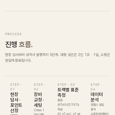
Contact
Inquiry
→
PROCESS
진행
흐름.
현장 답사부터 성적서 발행까지 5단계. 대형 공간은 2인 1조 · 1일, 소형은
반일에 완료됩니다.
STEP ·
STEP ·
STEP ·
03
STEP ·
트랙별 표준
01
02
04
현장
장비
데이터
측정
답사 ·
교정 ·
분석
흡음
포인트
세팅
(RT60·EDT·STI) ·
임펄스 응답
차음
분석
선정
Class 1
(D_nT,w·L'_nT,w)
소프트웨어에서
마이크를