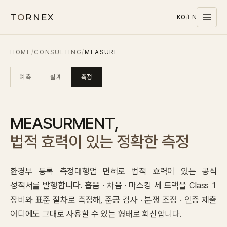
T
O
RNEX
KO
/
EN
HOME
/
CONSULTING
/
MEASURE
Products
MATERIALS
예측
설계
측정
PET
MELAMINE
MEASURMENT,
WOOD WOOL
법적 효력이 있는 정확한 측정
CARPET
SYSTEMS
환경부 등록 측정대행업 면허로 법적 효력이 있는 공식
SOUND MASKING
성적서를 발행합니다. 흡음 · 차음 · 마스킹 세 트랙을 Class 1
장비와 표준 절차로 측정해, 준공 검사 · 분쟁 조정 · 인증 제출
Stocks
어디에도 그대로 사용할 수 있는 형태로 회신합니다.