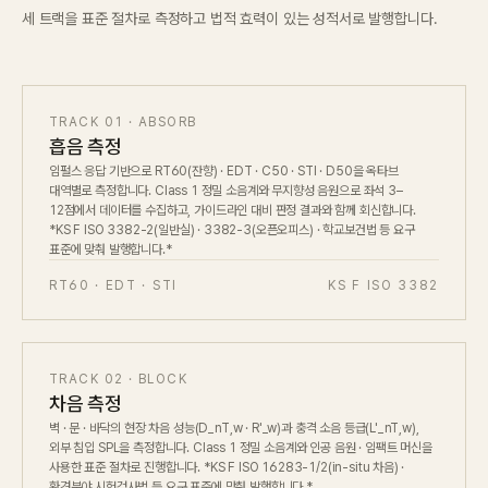
세 트랙을 표준 절차로 측정하고 법적 효력이 있는 성적서로 발행합니다.
TRACK 01 · ABSORB
흡음 측정
임펄스 응답 기반으로 RT60(잔향) · EDT · C50 · STI · D50을 옥타브
대역별로 측정합니다. Class 1 정밀 소음계와 무지향성 음원으로 좌석 3–
12점에서 데이터를 수집하고, 가이드라인 대비 판정 결과와 함께 회신합니다.
*KS F ISO 3382-2(일반실) · 3382-3(오픈오피스) · 학교보건법 등 요구
표준에 맞춰 발행합니다.*
RT60 · EDT · STI
KS F ISO 3382
TRACK 02 · BLOCK
차음 측정
벽 · 문 · 바닥의 현장 차음 성능(D_nT,w · R'_w)과 충격 소음 등급(L'_nT,w),
외부 침입 SPL을 측정합니다. Class 1 정밀 소음계와 인공 음원 · 임팩트 머신을
사용한 표준 절차로 진행합니다. *KS F ISO 16283-1/2(in-situ 차음) ·
환경분야 시험검사법 등 요구 표준에 맞춰 발행합니다.*