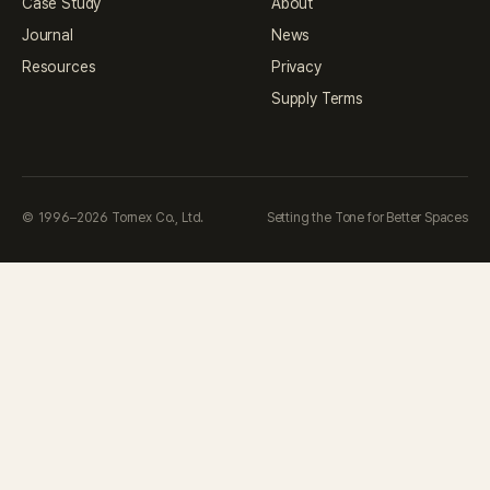
Case Study
About
Journal
News
Resources
Privacy
Supply Terms
© 1996–2026 Tornex Co., Ltd.
Setting the Tone for Better Spaces