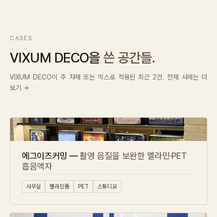
CASES
VIXUM DECO을
쓴 공간들.
VIXUM DECO이 주 자재 또는 믹스로 적용된 최근 2건. 전체 사례는 더
보기 →
에그이즈커밍 —
촬영 음질을 보완한 멜라민·PET
흡음액자
사무실
멜라민폼
PET
스튜디오