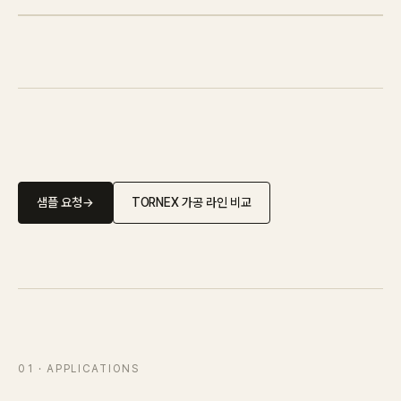
IN STOCK
CARPET
PET
Consulting
Case Study
샘플 요청
→
TORNEX 가공 라인 비교
Journal
News
Resources
About
01
· APPLICATIONS