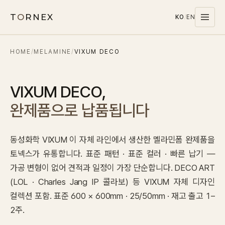
T
O
RNEX
KO
/
EN
HOME
/
MELAMINE
/
VIXUM DECO
Products
MATERIALS
VIXUM DECO
,
PET
완제품으로 납품됩니다
MELAMINE
WOOD WOOL
동성화학 VIXUM 이 자체 라인에서 생산한 멜라민폼 완제품을
CARPET
토넥스가 유통합니다. 표준 패턴 · 표준 컬러 · 빠른 납기 —
SYSTEMS
가공 변형이 없어 견적과 일정이 가장 단순합니다. DECO ART
SOUND MASKING
(LOL · Charles Jang IP 콜라보) 등 VIXUM 자체 디자인
컬렉션 포함. 표준 600 × 600mm · 25/50mm · 재고 출고 1–
Stocks
2주.