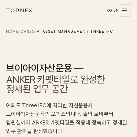
T
O
RNEX
KO
/
EN
HOME
/
CASES
/
VI ASSET MANAGEMENT THREE IFC
Products
MATERIALS
PET
브이아이자산운용 —
MELAMINE
ANKER 카펫타일로 완성한
WOOD WOOL
정제된 업무 공간
CARPET
SYSTEMS
여의도 Three IFC에 자리한 자산운용사
SOUND MASKING
브이아이자산운용의 오피스입니다. 출입 로비부터
임원실까지 ANKER 카펫타일을 적용해 정숙하고 정제된
Stocks
업무 환경을 완성했습니다.