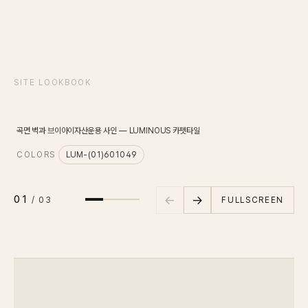
SCENE
01
/
03
SITE LOOKBOOK
Entrance Lobby
출입 로비
곡면 벽과 브이아이자산운용 사인 — LUMINOUS 카펫타일
원목
COLORS
LUM-(01)601049
C
←
→
01
FULLSCREEN
/
03