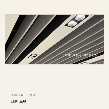
IN STOCK
CARPET
PET
Consulting
Case Study
LG이노텍 본사 · 회의실 천장
Journal
News
Resources
OWNER / 건물주
About
LG이노텍