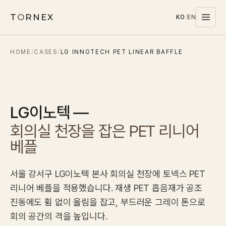
T
O
RNEX
KO
/
EN
HOME
/
CASES
/
LG INNOTECH PET LINEAR BAFFLE
Products
MATERIALS
PET
LG이노텍 —
MELAMINE
회의실 천장을 잡은 PET 리니어
WOOD WOOL
베플
CARPET
SYSTEMS
서울 강서구 LG이노텍 본사 회의실 천장에 토넥스 PET
SOUND MASKING
리니어 베플을 적용했습니다. 재생 PET 흡음재가 공조
진동에도 휨 없이 울림을 잡고, 부드러운 그레이 톤으로
Stocks
회의 공간의 격을 높입니다.