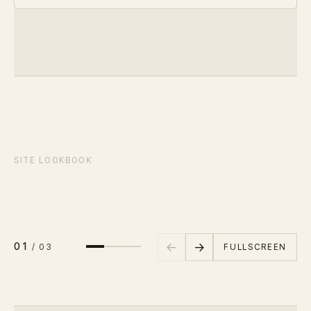
SCENE
01
/
03
SITE LOOKBOOK
현장 1
←
→
01
FULLSCREEN
/
03