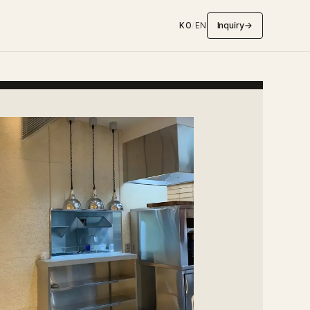
Inquiry
→
KO
/
EN