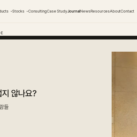
ducts
Stocks
Consulting
Case Study
Journal
News
Resources
About
Contact
DE
럽지 않나요?
사람들