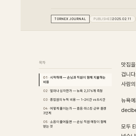
TORNEX
JOURNAL
PUBLISHED
2025.02.11
목차
맛집을
겁니다
시작하며 — 손님과 직원이 함께 지불하는
비용
사람의
얼마나 심각한가 — 뉴욕 2,376개 측정
뉴욕에서
종업원의 누적 비용 — 1–2시간 vs 8시간
어떻게 줄이는가 — 흡음·마스킹·근무 환경
deci
3단계
소음이 줄어들면 — 손님·직원·매장이 함께
모두 E
얻는 것