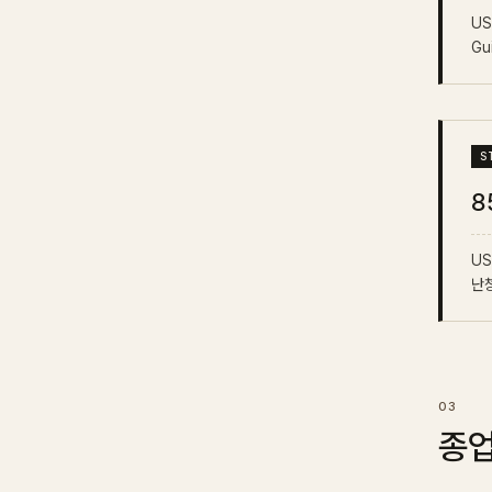
US
Gu
8
US
난청
종업