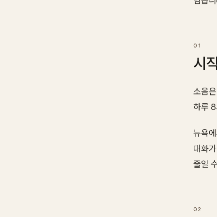
넘습니
시작
소음은
하루 
뉴욕에
대화가
줄일 