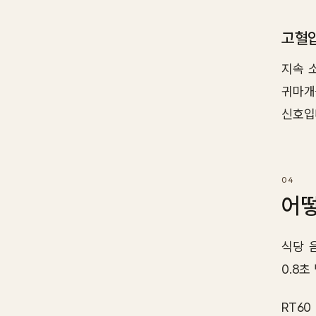
고혈압
지속 
귀마개
신호입
어떻
식당 음
0.8초
RT6