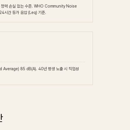
한 청력 손실 없는 수준. WHO Community Noise
닌 24시간 등가 음압 (Leq) 기준.
ed Average) 85 dB(A). 40년 평생 노출 시 직업성
간