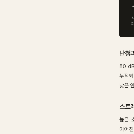
식
난청과
80 d
누적되면
낮은 
스트레
높은 
이어진