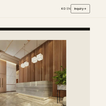
Inquiry
→
KO
/
EN