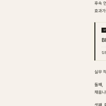
후속 
효과가
B
집중
실무 
둘째,
채웁니
셋째, 