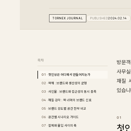
TORNEX
JOURNAL
PUBLISHED
2024.02.14
목차
방문객
사무실
첫인상은 어디에서 만들어지는가
재질 
색채 : 브랜드와 생산성의 균형
있습니
사인물 : 브랜드와 접근성의 동시 충족
재질·감각 : 색 너머의 브랜드 신호
브랜드 강도별 공간 전략 비교
공간별 시나리오 가이드
첫
절제와 몰입 사이의 축