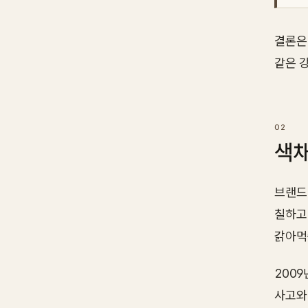
결론은
같은 
색채
브랜드
칠하고
갉아먹
2009
사고와 