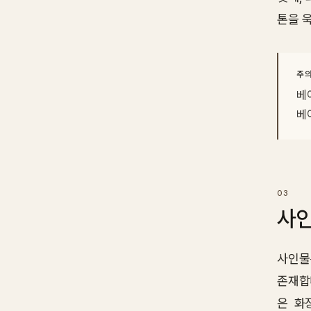
톤을 
주
베
베
사인
사인물
존재합니
은 화