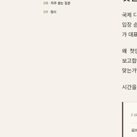
자주 묻는 질문
정리
국제 디
입장 순
가 대
왜 첫
보고합
맞는가
시간을
FI
로