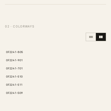
Contact
Inquiry
→
02
· COLORWAYS
0F2241-805
0F2241-901
0F2241-701
0F2241-510
0F2241-511
0F2241-509