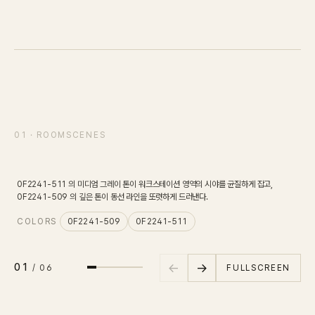
IN STOCK
CARPET
PET
Consulting
SCENE
01
/
06
Case Study
01 · ROOMSCENES
오픈오피스
바닥면
Journal
0F2241-511 의 미디엄 그레이 톤이 워크스테이션 영역의 시야를 균질하게 잡고,
0F
0F2241-509 의 깊은 톤이 동선 라인을 또렷하게 드러낸다.
그
News
COLORS
0F2241-509
0F2241-511
C
Resources
←
→
01
FULLSCREEN
/
06
About