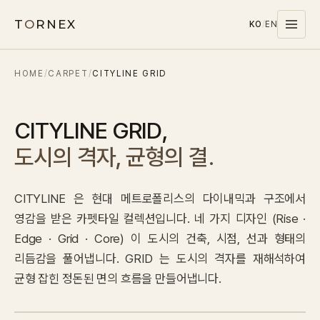
T
O
RNEX
KO
/
EN
HOME
/
CARPET
/
CITYLINE GRID
Products
MATERIALS
CITYLINE GRID
,
PET
도시의 격자, 균형의 결.
MELAMINE
WOOD WOOL
CITYLINE 은 현대 메트로폴리스의 다이내믹과 구조에서
CARPET
영감을 받은 카펫타일 컬렉션입니다. 네 가지 디자인 (Rise ·
SYSTEMS
Edge · Grid · Core) 이 도시의 건축, 시점, 선과 형태의
SOUND MASKING
리듬감을 풀어냅니다. GRID 는 도시의 격자를 재해석하여
균형 잡힌 정돈된 면의 흐름을 만들어냅니다.
Stocks