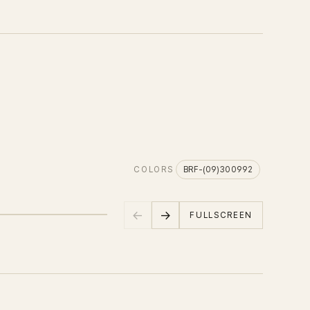
SCEN
오픈 
바닥면
BRF-(08)
COLORS
BRF-(09)300992
←
→
FULLSCREEN