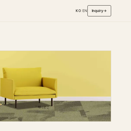
Inquiry
→
KO
/
EN