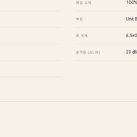
100% 
파일 소재
Unit
백킹
6.5±
총 두께
23
d
충격음 (ΔLW)