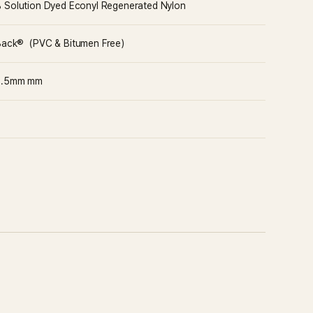
Solution Dyed Econyl Regenerated Nylon
 Back®（PVC & Bitumen Free）
0.5mm
mm
B