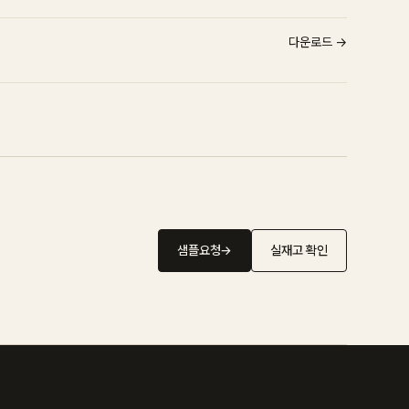
다운로드 →
샘플요청
→
실재고 확인