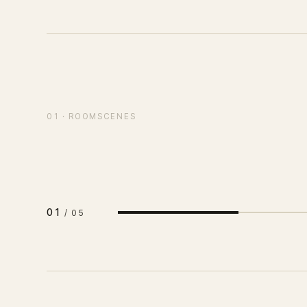
SCENE
01
/
05
01 · ROOMSCENES
리셉션 라운지
01
/
05