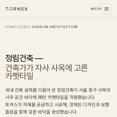
T
O
RNEX
KO
/
EN
HOME
/
CASES
/
JUNGLIM ARCHITECTURE
Products
MATERIALS
PET
정림건축 —
MELAMINE
건축가가 자사 사옥에 고른
WOOD WOOL
카펫타일
CARPET
SYSTEMS
국내 건축 설계를 이끌어 온 정림건축이 서울 중구 사옥의
SOUND MASKING
사무 공간 바닥에 패턴 카펫타일을 적용했습니다.
토넥스가 자재를 공급하고 시공해, 정제된 디자인과 보행
Stocks
흡음을 함께 갖춘 바닥을 완성했습니다.