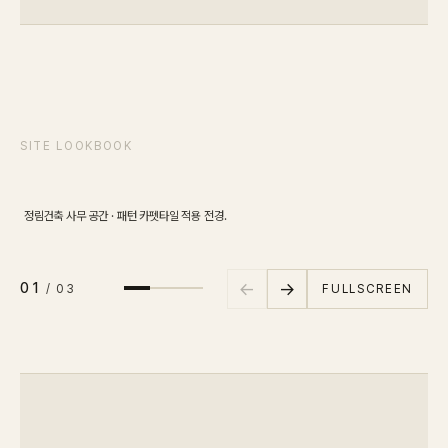
SCENE
01
/
03
SITE LOOKBOOK
Open Office
전경
정림건축 사무 공간 · 패턴 카펫타일 적용 전경.
다양
←
→
01
FULLSCREEN
/
03