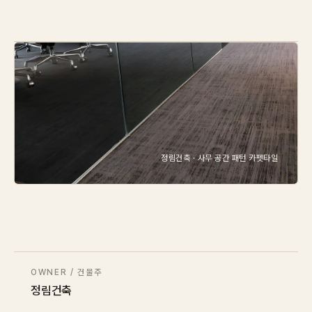
IN STOCK
CARPET
PET
Consulting
Case Study
정림건축 · 사무 공간 패턴 카펫타일
Journal
News
Resources
OWNER / 건물주
About
정림건축